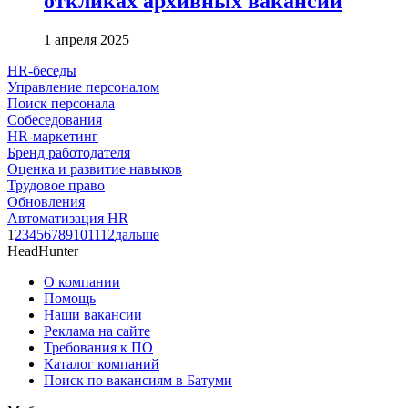
откликах архивных вакансий
1 апреля 2025
HR-беседы
Управление персоналом
Поиск персонала
Собеседования
HR-маркетинг
Бренд работодателя
Оценка и развитие навыков
Трудовое право
Обновления
Автоматизация HR
1
2
3
4
5
6
7
8
9
10
11
12
дальше
HeadHunter
О компании
Помощь
Наши вакансии
Реклама на сайте
Требования к ПО
Каталог компаний
Поиск по вакансиям в Батуми