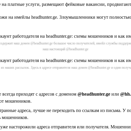
е на платные услуги, размещают фейковые вакансии, продвигают
жи на имейлы headhunter.ge. Злоумышленники могут полностью 
 содержит наш домен @headhunter.ge большое число получателей, имейл службы поддержк
наш настоящий @headhunter.ge
из наших рассылок. Здесь в адресе отправителя наш домен @headhunter.ge и один получ
e всегда приходят с адресов с доменом
@headhunter.ge
или
@hh.
от мошенников.
транные адреса, лучше не переходить по ссылкам из письма. У 
ь мошенников.
ас уже насторожили адреса отправителя или получателя. Мошенн