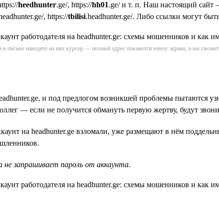
tps://
heedhunter
.ge/, https://
hh01
.ge/ и т. п. Наш настоящий сайт —
headhunter.ge/, https://
tbilisi
.headhunter.ge/. Либо ссылки могут быт
 в письме наведите на них курсор — полный адрес покажется внизу экрана, и вы сможете
adhunter.ge, и под предлогом возникшей проблемы пытаются узн
оллег — если не получится обмануть первую жертву, будут звони
аккаунт на headhunter.ge взломали, уже размещают в нём поддел
ышленников.
а не запрашивает пароль от аккаунта.