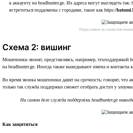
к аккаунту на headhunter.ge. Их адреса могут выглядеть так: ht
встретиться поддомены с городами, такие как https://
batumi
.
Перед кликом на ссылки или кнопки
Схема 2: вишинг
Мошенники звонят, представляясь, например, техподдержкой he
на headhunter.ge. Иногда также выведывают имена и контакты к
Во время звонка мошенники давят на срочность: говорят, что 
только так служба поддержки сможет отобрать доступ у злоум
На самом деле служба поддержки headhunter.ge никогд
Как защититься