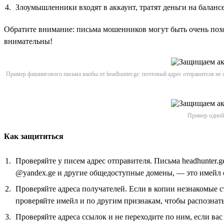
Злоумышленники входят в аккаунт, тратят деньги на баланс
Обратите внимание: письма мошенников могут быть очень похо
внимательны!
Пример фишингового письма якобы от headhunter.ge: почтовый адрес отправителя не
Пример одной 
Как защититься
Проверяйте у писем адрес отправителя. Письма headhunter.g
@yandex.ge и другие общедоступные домены, — это имейл 
Проверяйте адреса получателей. Если в копии незнакомые с
проверяйте имейл и по другим признакам, чтобы распознат
Проверяйте адреса ссылок и не переходите по ним, если в