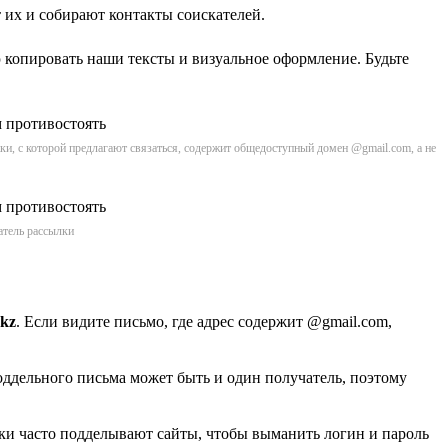
 их и собирают контакты соискателей.
копировать наши тексты и визуальное оформление. Будьте
и, с которой предлагают связаться, содержит общедоступный домен @gmail.com, а не
атель рассылки
kz
. Если видите письмо, где адрес содержит @gmail.com,
поддельного письма может быть и один получатель, поэтому
ики часто подделывают сайты, чтобы выманить логин и пароль