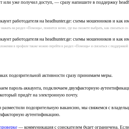
нт или уже получил доступ, — сразу напишите в поддержку headh
 нажать на раздел «Помощь», появится меню, где вы сможете выбрать, как связаться с
ложении в профиле также можно перейти в раздел «Помощь» и связаться с поддержкой 
аках подозрительной активности сразу принимаем меры.
ваем пароль аккаунта, подключаем двухфакторную аутентификаци
 который придёт на электронную почту.
р разместили подозрительную вакансию, мы свяжемся с владельце
ухфакторную аутентификацию.
проверке
— коммуникация с соискателем будет ограничена. Есл