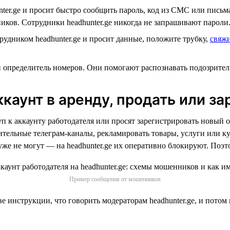
nter.ge и просит быстро сообщить пароль, код из СМС или письм
ков. Сотрудники headhunter.ge никогда не запрашивают пароли
трудником headhunter.ge и просит данные, положите трубку,
свяжи
и определитель номеров. Они помогают распознавать подозрите
каунт в аренду, продать или з
 к аккаунту работодателя или просят зарегистрировать новый о
тельные телеграм-каналы, рекламировать товары, услуги или ку
ь уже не могут — на headhunter.ge их оперативно блокируют. Поэ
Пример сообщения от мошенников
инструкции, что говорить модераторам headhunter.ge, и потом 