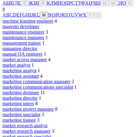
А
Б
В
Г
Д
Е
Ж
З
И
К
Л
М
Н
О
П
Р
С
Т
У
Ф
Х
Ц
Ч
Ш
Э
Ю
Ё
Й
Щ
Ы
Я
#
A
B
C
D
E
F
G
H
I
J
K
L
N
O
P
Q
R
S
T
U
V
W
X
M
Y
Z
machine learning engineer
4
magento developer
maintenance engineer
3
maintenance manager
1
management trainee
1
managing director
manual QA engineer
1
market access manager
4
market analyst
1
marketing analyst
1
marketing assistant
4
marketing communication manager
2
marketing communications specialist
1
marketing designer
11
marketing director
1
marketing intern
8
marketing project manager
8
marketing specialist
3
marketing trainee
3
market research analyst
market research manager
3
market research specialist