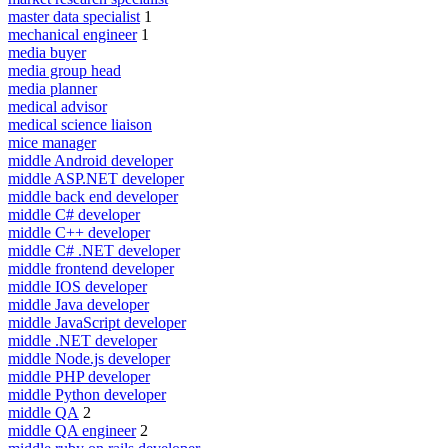
master data specialist
1
mechanical engineer
1
media buyer
media group head
media planner
medical advisor
medical science liaison
mice manager
middle Android developer
middle ASP.NET developer
middle back end developer
middle C# developer
middle C++ developer
middle C# .NET developer
middle frontend developer
middle IOS developer
middle Java developer
middle JavaScript developer
middle .NET developer
middle Node.js developer
middle PHP developer
middle Python developer
middle QA
2
middle QA engineer
2