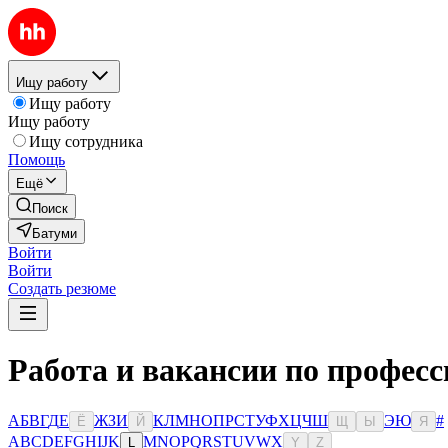
Ищу работу
Ищу работу
Ищу работу
Ищу сотрудника
Помощь
Ещё
Поиск
Батуми
Войти
Войти
Создать резюме
Работа и вакансии по професс
А
Б
В
Г
Д
Е
Ж
З
И
К
Л
М
Н
О
П
Р
С
Т
У
Ф
Х
Ц
Ч
Ш
Э
Ю
#
Ё
Й
Щ
Ы
Я
A
B
C
D
E
F
G
H
I
J
K
M
N
O
P
Q
R
S
T
U
V
W
X
L
Y
Z