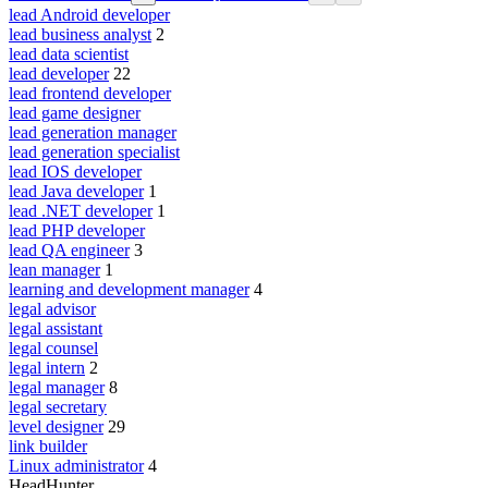
lead Android developer
lead business analyst
2
lead data scientist
lead developer
22
lead frontend developer
lead game designer
lead generation manager
lead generation specialist
lead IOS developer
lead Java developer
1
lead .NET developer
1
lead PHP developer
lead QA engineer
3
lean manager
1
learning and development manager
4
legal advisor
legal assistant
legal counsel
legal intern
2
legal manager
8
legal secretary
level designer
29
link builder
Linux administrator
4
HeadHunter