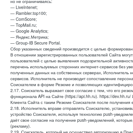
но не ограничиваясь:
— LiveIntenet;
— Rambler.top100;
— ComScore;
— TopMail.ru;
— Google Analytics;
— Яндекс.Метрика;
— Group-IB Secure Portal.
Сбор указанных сведений производится с целью формировани
В отношении зарегистрированных пользователей Сайта могут 
пользователей с целью выявления подозрительной активност
перечень используемых сторонних интернет-сервисов без ув
полученных данных на собственных серверах, Исполнитель не
сервисов. Исполнитель не производит сопоставление персо
Соискателем в форме Резюме и позволяющих идентифициров
2.17. Соискатель выражает свое согласие с тем, что его рез
функционала API на Сайте (https://api.hh.ru). https://dev.hh.
Клиента Сайта с таким Резюме Соискателя после получения 
2.18. Исполнитель вправе отправлять Соискателю, установ
устройство Соискателя, используя технологию push-уведомл
даёт свое согласие на получение push-уведомлений, которые
(рекламу).
2.19. Соискатель, который не осуществил авторизацию в Пр