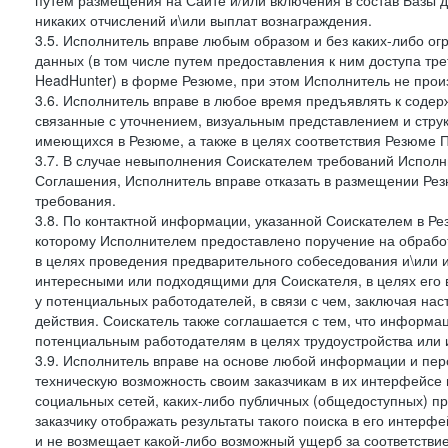
путем размещения на Сайте и/или включения в состав Базы д
никаких отчислений и\или выплат вознаграждения.
3.5. Исполнитель вправе любым образом и без каких-либо ог
данных (в том числе путем предоставления к ним доступа тр
HeadHunter) в форме Резюме, при этом Исполнитель не произ
3.6. Исполнитель вправе в любое время предъявлять к соде
связанные с уточнением, визуальным представлением и стру
имеющихся в Резюме, а также в целях соответствия Резюме Пра
3.7. В случае невыполнения Соискателем требований Исполни
Соглашения, Исполнитель вправе отказать в размещении Рез
требования.
3.8. По контактной информации, указанной Соискателем в Ре
которому Исполнителем предоставлено поручение на обрабо
в целях проведения предварительного собеседования и\или 
интересными или подходящими для Соискателя, в целях его 
у потенциальных работодателей, в связи с чем, заключая на
действия. Соискатель также соглашается с тем, что информа
потенциальным работодателям в целях трудоустройства или 
3.9. Исполнитель вправе на основе любой информации и пер
техническую возможность своим заказчикам в их интерфейсе н
социальных сетей, каких-либо публичных (общедоступных) пр
заказчику отображать результаты такого поиска в его интерф
и не возмещает какой-либо возможный ущерб за соответствие 