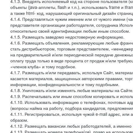
4.1.3. Внедрять исполняемый код на стороне пользователя (клие
объекты (java-апплеты, flash и т.п.), использовать frame и 
а также html- код, нарушающий оригинальный дизайн страниц
4.1.4. Представляться чужим именем или от чужого имени (ча
представителя организации работодателя, сотрудника Испол
относительно своей идентификации любым иным способом.
4.1.5. Размещать заведомо недостоверную информацию.
4.1.6. Размещать объявления, рекламирующие любые франча
стать дистрибьютором, торговым представителем, «менеджер
на предварительной и/или периодической передаче денежн
оплату труда только в виде процента от продаж и/или требу
«членов клуба» и тому подобное.
4.1.7. Размещать и/или передавать, используя Сайт, материа
касается материалов, защищенных авторскими правами, тор
информации, конфиденциальности и тому подобными.
4.1.8. Уничтожать и/или изменять любые материалы на Сайте
4.1.9. Распечатывать или иным способом копировать и испо
4.1.10. Использовать информацию о телефонах, почтовых ад
(вопросы найма на работу, подбора кандидатов, предложения
4.1.11. Регистрироваться, используя чужой e-mail адрес, или
образом.
4.1.12. Размещать вакансии любых работодателей, а именно
4.1.13. Размещать номера телефона(ов), право на использов