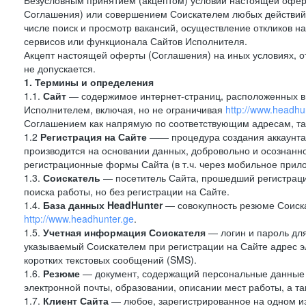
Безусловным принятием (акцептом) условий настоящей оферт
Соглашения) или совершением Соискателем любых действий,
числе поиск и просмотр вакансий, осуществление откликов н
сервисов или функционала Сайтов Исполнителя.
Акцепт настоящей оферты (Соглашения) на иных условиях, от
не допускается.
1. Термины и определения
1.1.
Сайт
— содержимое интернет-страниц, расположенных в с
Исполнителем, включая, но не ограничивая
http://www.headhu
Соглашением как напрямую по соответствующим адресам, так
1.2
Регистрация на Сайте
—— процедура создания аккаунта 
производится на основании данных, добровольно и осознанн
регистрационные формы Сайта (в т.ч. через мобильное прило
1.3.
Соискатель
— посетитель Сайта, прошедший регистраци
поиска работы, но без регистрации на Сайте.
1.4.
База данных HeadHunter
— совокупность резюме Соиска
http://www.headhunter.ge
.
1.5.
Учетная информация Соискателя
— логин и пароль для
указываемый Соискателем при регистрации на Сайте адрес 
коротких текстовых сообщений (SMS).
1.6.
Резюме
— документ, содержащий персональные данные
электронной почты, образовании, описании мест работы, а та
1.7.
Клиент Сайта
— любое, зарегистрированное на одном и