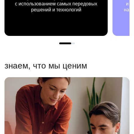
с использованием самых передовых
и п
решений и технологий
наш
знаем, что мы ценим