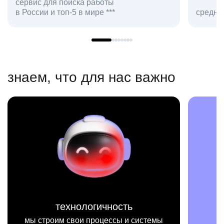
сервис для поиска работы
в России и топ-5 в мире ***
средняя
знаем, что для нас важно
технологичность
мы строим свои процессы и системы