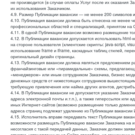
не производится (в случае оплаты Услуг после их оказания З
их использования Заказчиком.
4.9. Размер Публикации вакансии — не менее 200 символов и
4.10. Публикация вакансии должна быть отнесена не менее ч
профессиональных областей и специализаций, принятом на 
4.11. В одной Публикации вакансии возможно размещение тол
4.12. В Публикации вакансии допускается использовать html-
на стороне пользователя (клиентские скрипты: java-script, visua
использование frame и iframe, каскадных таблиц стилей, пе
оригинальный дизайн страницы.
4.13. Публикация вакансии должна являться предложением 
франчайзинговые или «пирамидальные» схемы, предлагающие
«менеджером» или иным сотрудником Заказчика, бизнес моде
денежных средств от нижестоящих сотрудников вышестоящим,
требующую привлечения или найма других агентов, дистрибъ
4.14. В Публикации вакансии не допускается указание Заказ
адреса электронной почты и.т.п.), а также гиперссылок или 
иных Интернет-сайтов (возможно размещение только доменног
адреса страниц подлежат удалению из Публикации вакансии 
4.15. Исполнитель вправе передавать текст Публикации вака
возможности размещать Публикацию вакансии Заказчика на ин
несогласия с такой передачей данных, Заказчик должен зая
отметки, установленным на Сайте способом, на защищенных 