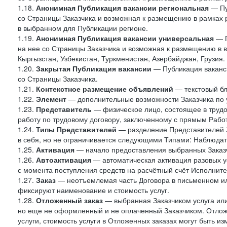
1.18.
Анонимная Публикация вакансии региональная
— Пу
со Страницы Заказчика и возможная к размещению в рамках р
в выбранном для Публикации регионе.
1.19.
Анонимная Публикация вакансии универсальная
— П
на нее со Страницы Заказчика и возможная к размещению в в
Кыргызстан, Узбекистан, Туркменистан, Азербайджан, Грузия.
1.20.
Закрытая Публикация вакансии
— Публикация ваканси
со Страницы Заказчика.
1.21.
Контекстное размещение объявлений
— текстовый бло
1.22.
Элемент
— дополнительные возможности Заказчика по 
1.23.
Представитель
— физическое лицо, состоящее в труд
работу по трудовому договору, заключенному с прямым Рабо
1.24.
Типы Представителей
— разделение Представителей З
в себя, но не ограничивается следующими Типами: Наблюдат
1.25.
Активация
— начало предоставления выбранных Заказч
1.26.
Автоактивация
— автоматическая активация разовых у
с момента поступления средств на расчётный счёт Исполните
1.27.
Заказ
— неотъемлемая часть Договора в письменном ил
фиксируют наименование и стоимость услуг.
1.28.
Отложенный заказ
— выбранная Заказчиком услуга или
но еще не оформленный и не оплаченный Заказчиком. Отложе
услуги, стоимость услуги в Отложенных заказах могут быть 