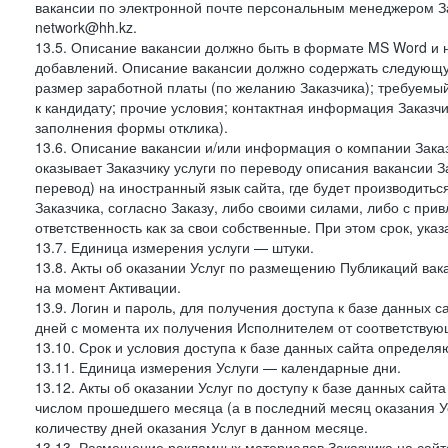
вакансии по электронной почте персональным менеджером За
network@hh.kz.
13.5. Описание вакансии должно быть в формате MS Word и 
добавлений. Описание вакансии должно содержать следующу
размер заработной платы (по желанию Заказчика); требуемы
к кандидату; прочие условия; контактная информация Заказчи
заполнения формы отклика).
13.6. Описание вакансии и/или информация о компании Заказ
оказывает Заказчику услуги по переводу описания вакансии 
перевод) на иностранный язык сайта, где будет производит
Заказчика, согласно Заказу, либо своими силами, либо с при
ответственность как за свои собственные. При этом срок, указ
13.7. Единица измерения услуги — штуки.
13.8. Акты об оказании Услуг по размещению Публикаций вак
на момент Активации.
13.9. Логин и пароль, для получения доступа к базе данных са
дней с момента их получения Исполнителем от соответствую
13.10. Срок и условия доступа к базе данных сайта определяю
13.11. Единица измерения Услуги — календарные дни.
13.12. Акты об оказании Услуг по доступу к базе данных сай
числом прошедшего месяца (а в последний месяц оказания Ус
количеству дней оказания Услуг в данном месяце.
13.13. Размещение рекламных материалов Заказчика на сайте