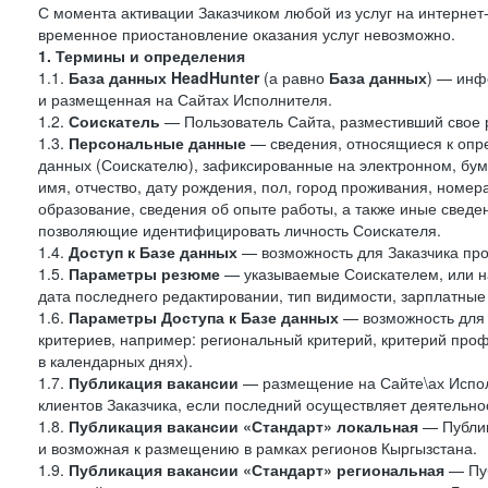
С момента активации Заказчиком любой из услуг на интернет
временное приостановление оказания услуг невозможно.
1. Термины и определения
1.1.
База данных HeadHunter
(а равно
База данных
) — инф
и размещенная на Сайтах Исполнителя.
1.2.
Соискатель
— Пользователь Сайта, разместивший свое 
1.3.
Персональные данные
— сведения, относящиеся к опр
данных (Соискателю), зафиксированные на электронном, бу
имя, отчество, дату рождения, пол, город проживания, номер
образование, сведения об опыте работы, а также иные сведен
позволяющие идентифицировать личность Соискателя.
1.4.
Доступ к Базе данных
— возможность для Заказчика про
1.5.
Параметры резюме
— указываемые Соискателем, или н
дата последнего редактировании, тип видимости, зарплатные
1.6.
Параметры Доступа к Базе данных
— возможность для 
критериев, например: региональный критерий, критерий про
в календарных днях).
1.7.
Публикация вакансии
— размещение на Сайте\ах Испол
клиентов Заказчика, если последний осуществляет деятельнос
1.8.
Публикация вакансии «Стандарт» локальная
— Публик
и возможная к размещению в рамках регионов Кыргызстана.
1.9.
Публикация вакансии «Стандарт»
региональная
— Пуб