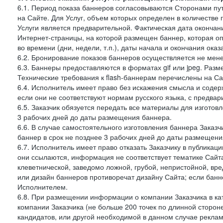
6.1. Период показа баннеров согласовываются Сторонами пут
на Сайте. Для Услуг, объем которых определен в количестве 
Услуги является предварительной. Фактическая дата окончан
Интернет-страницы, на которой размещен баннер, которая оп
во времени (дни, недели, т.п.), даты начала и окончания оказ
6.2. Бронирование показов баннеров осуществляется не менее
6.3. Баннеры предоставляются в форматах gif или jpeg. Раз
Технические требования к flash-баннерам перечислены на Са
6.4. Исполнитель имеет право без искажения смысла и соде
если они не соответствуют нормам русского языка, с предва
6.5. Заказчик обязуется передать все материалы для изготов
3 рабочих дней до даты размещения баннера.
6.6. В случае самостоятельного изготовления баннера Заказ
баннер в срок не позднее 3 рабочих дней до даты размещени
6.7. Исполнитель имеет право отказать Заказчику в публикац
они ссылаются, информация не соответствует тематике Сайт
клеветнической, заведомо ложной, грубой, непристойной, вре
или дизайн баннеров противоречат дизайну Сайта; если ба
Исполнителем.
6.8. При размещении информации о компании Заказчика в ка
компании Заказчика (не больше 200 точек по длинной сторон
кандидатов, или другой необходимой в данном случае реклам