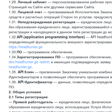
1.29.
Личный кабинет
— персонализированное рабочее прост
Страницей на Сайте или другими сервисами Сайта.
1.30.
Лицевой счет
— присваиваемый Исполнителем Заказчик
средств и расчетных операций Сторон по услугам, предусмотр
1.31.
Неподтвержденная регистрация
— юридическое лицо,
без образования юридического лица, зарегистрировавшийся 
регистрации и находящееся в данном типе регистрации до м
1.32.
API (application programming interface)
— API headhunt
определяющий функциональность внешнего зарегистрированн
https://headhunter.ge
1.33.
ПО
— программное обеспечение.
1.34.
Зарегистрированное ПО
— программное обеспечение,
dev.headhunter.ge /admin
и имеющее подтвержденную заявку н
headhunter.ge
.
1.35.
API Ключ
— присвоенная Заказчику уникальная комбинац
Идентификатором и позволяющая обеспечить программное в
1.36.
API
Идентификатор
— данные, позволяющие определен
ПО.
2. Общие условия
2.1 Типы регистрации
—
Прямой работодатель
— юридическое лицо, физическое 
образования юридического лица; использующее Услуги Испол
а также наименование (официальное юридическое название)