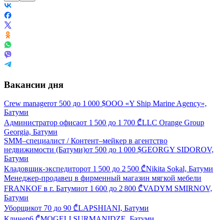
Вакансии дня
Crew manager
от
500
до
1 000
$
ООО «Y Ship Marine Agency»,
Батуми
Администратор офиса
от
1 500
до
1 700
₾
LLC Orange Group
Georgia, Батуми
SMM–специалист / Контент–мейкер в агентство
недвижимости (Батуми)
от
500
до
1 000
$
GEORGY SIDOROV,
Батуми
Кладовщик-экспедитор
от
1 500
до
2 500
₾
Nikita Sokal, Батуми
Менеджер-продавец в фирменный магазин мягкой мебели
FRANKOF в г. Батуми
от
1 600
до
2 800
₾
VADYM SMIRNOV,
Батуми
Уборщик
от
70
до
90
₾
LAPSHIANI, Батуми
Клинер
6
₾
MOGELI SURMANIDZE, Батуми