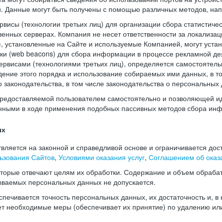
й. Данные могут быть получены с помощью различных методов, нап
висы (технологии третьих лиц) для организации сбора статистиче
енных серверах. Компания не несет ответственности за локализац
), установленные на Сайте и используемые Компанией, могут уста
чки (web beacons) для сбора информации в процессе рекламной де
рвисами (технологиями третьих лиц), определяется самостоятель
дение этого порядка и использование собираемых ими данных, в т
законодательства, в том числе законодательства о персональных 
редоставляемой пользователем самостоятельно и позволяющей и
нными в ходе применения подобных пассивных методов сбора ин
ых
ляется на законной и справедливой основе и ограничивается дос
ьзования Сайтов
,
Условиями оказания услуг
,
Соглашением об оказа
оторые отвечают целям их обработки. Содержание и объем обраба
ываемых персональных данных не допускается.
печивается точность персональных данных, их достаточность и, в
т необходимые меры (обеспечивает их принятие) по удалению ил