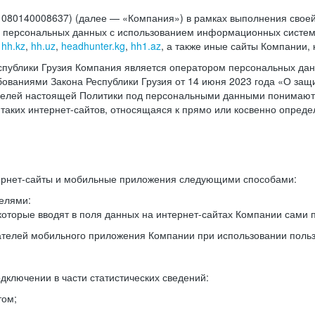
140008637) (далее — «Компания») в рамках выполнения своей 
в персональных данных с использованием информационных систем
,
hh.kz
,
hh.uz
,
headhunter.kg
,
hh1.az
, а также иные сайты Компании,
спублики Грузия Компания является оператором персональных дан
ованиями Закона Республики Грузия от 14 июня 2023 года «О защ
целей настоящей Политики под персональными данными понимают
 таких интернет-сайтов, относящаяся к прямо или косвенно опред
ернет-сайты и мобильные приложения следующими способами:
елями:
оторые вводят в поля данных на интернет-сайтах Компании сами п
вателей мобильного приложения Компании при использовании поль
дключении в части статистических сведений:
том;