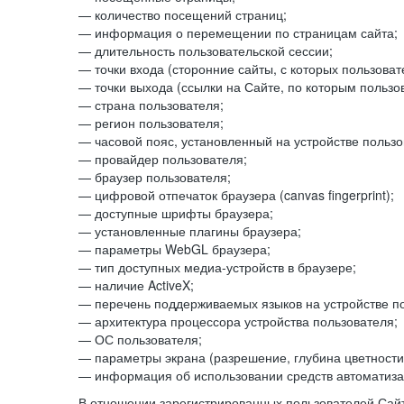
— количество посещений страниц;
— информация о перемещении по страницам сайта;
— длительность пользовательской сессии;
— точки входа (сторонние сайты, с которых пользоват
— точки выхода (ссылки на Сайте, по которым пользо
— страна пользователя;
— регион пользователя;
— часовой пояс, установленный на устройстве пользо
— провайдер пользователя;
— браузер пользователя;
— цифровой отпечаток браузера (canvas fingerprint);
— доступные шрифты браузера;
— установленные плагины браузера;
— параметры WebGL браузера;
— тип доступных медиа-устройств в браузере;
— наличие ActiveX;
— перечень поддерживаемых языков на устройстве по
— архитектура процессора устройства пользователя;
— ОС пользователя;
— параметры экрана (разрешение, глубина цветности
— информация об использовании средств автоматизац
В отношении зарегистрированных пользователей Сайт