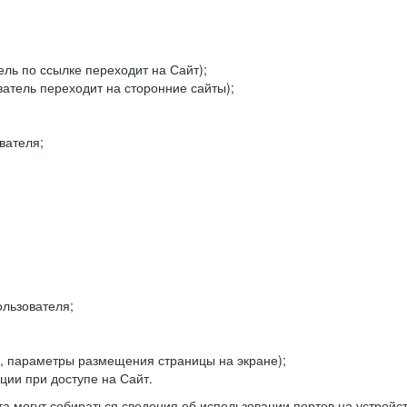
ель по ссылке переходит на Сайт);
ватель переходит на сторонние сайты);
вателя;
льзователя;
, параметры размещения страницы на экране);
ии при доступе на Сайт.
а могут собираться сведения об использовании портов на устройс