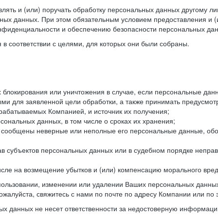
лять и (или) поручать обработку персональных данных другому ли
ных данных. При этом обязательным условием предоставления и (
онфиденциальности и обеспечению безопасности персональных дан
в соответствии с целями, для которых они были собраны.
их блокирования или уничтожения в случае, если персональные д
и для заявленной цели обработки, а также принимать предусмот
брабатываемых Компанией, и источник их получения;
сональных данных, в том числе о сроках их хранения;
и сообщены неверные или неполные его персональные данные, обо
ав субъектов персональных данных или в судебном порядке неправ
 числе на возмещение убытков и (или) компенсацию морального вре
спользовании, изменении или удалении Ваших персональных данных
ожалуйста, свяжитесь с нами по почте по адресу Компании или по 
х данных не несет ответственности за недостоверную информаци