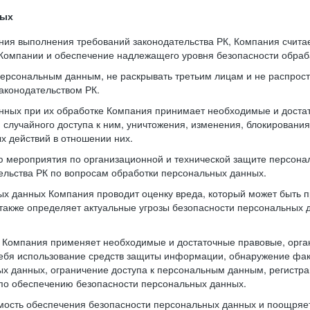
ных
ния выполнения требований законодательства РК, Компания счит
 Компании и обеспечение надлежащего уровня безопасности обра
 персональным данным, не раскрывать третьим лицам и не распрос
аконодательством РК.
нных при их обработке Компания принимает необходимые и доста
случайного доступа к ним, уничтожения, изменения, блокирования
х действий в отношении них.
ю мероприятия по организационной и технической защите персона
тельства РК по вопросам обработки персональных данных.
х данных Компания проводит оценку вреда, который может быть 
также определяет актуальные угрозы безопасности персональных
и Компания применяет необходимые и достаточные правовые, орг
ебя использование средств защиты информации, обнаружение фак
х данных, ограничение доступа к персональным данным, регистра
по обеспечению безопасности персональных данных.
имость обеспечения безопасности персональных данных и поощря