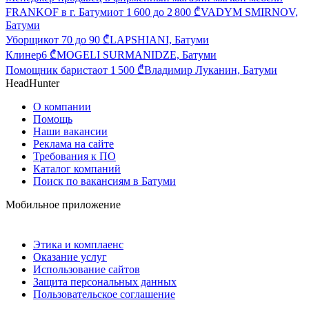
FRANKOF в г. Батуми
от
1 600
до
2 800
₾
VADYM SMIRNOV,
Батуми
Уборщик
от
70
до
90
₾
LAPSHIANI, Батуми
Клинер
6
₾
MOGELI SURMANIDZE, Батуми
Помощник бариста
от
1 500
₾
Владимир Луканин, Батуми
HeadHunter
О компании
Помощь
Наши вакансии
Реклама на сайте
Требования к ПО
Каталог компаний
Поиск по вакансиям в Батуми
Мобильное приложение
Этика и комплаенс
Оказание услуг
Использование сайтов
Защита персональных данных
Пользовательское соглашение