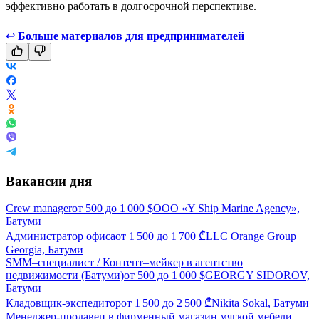
эффективно работать в долгосрочной перспективе.
↩
Больше материалов для предпринимателей
Вакансии дня
Crew manager
от
500
до
1 000
$
ООО «Y Ship Marine Agency»,
Батуми
Администратор офиса
от
1 500
до
1 700
₾
LLC Orange Group
Georgia, Батуми
SMM–специалист / Контент–мейкер в агентство
недвижимости (Батуми)
от
500
до
1 000
$
GEORGY SIDOROV,
Батуми
Кладовщик-экспедитор
от
1 500
до
2 500
₾
Nikita Sokal, Батуми
Менеджер-продавец в фирменный магазин мягкой мебели