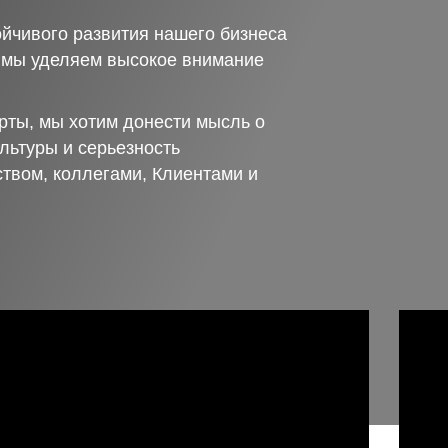
йчивого развития нашего бизнеса
о мы уделяем высокое внимание
рты, мы хотим донести мысль о
льтуры и серьезность
ством, коллегами, Клиентами и