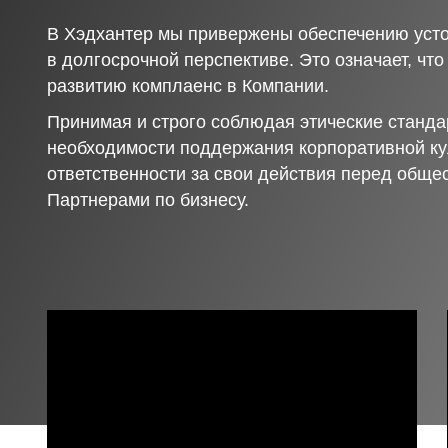
В Хэдхантер мы привержены обеспечению усто
в долгосрочной перспективе. Это означает, чт
развитию комплаенс в Компании.
Принимая и строго соблюдая этические станда
необходимости поддержания корпоративной ку
ответственности за свои действия перед обще
Партнерами по бизнесу.