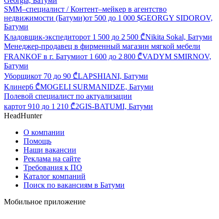
Georgia, Батуми
SMM–специалист / Контент–мейкер в агентство
недвижимости (Батуми)
от
500
до
1 000
$
GEORGY SIDOROV,
Батуми
Кладовщик-экспедитор
от
1 500
до
2 500
₾
Nikita Sokal, Батуми
Менеджер-продавец в фирменный магазин мягкой мебели
FRANKOF в г. Батуми
от
1 600
до
2 800
₾
VADYM SMIRNOV,
Батуми
Уборщик
от
70
до
90
₾
LAPSHIANI, Батуми
Клинер
6
₾
MOGELI SURMANIDZE, Батуми
Полевой специалист по актуализации
карт
от
910
до
1 210
₾
2GIS-BATUMI, Батуми
HeadHunter
О компании
Помощь
Наши вакансии
Реклама на сайте
Требования к ПО
Каталог компаний
Поиск по вакансиям в Батуми
Мобильное приложение